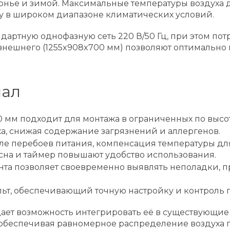
нье и зимой. Максимальные температуры воздуха д
оту в широком диапазоне климатических условий.
дартную однофазную сеть 220 В/50 Гц, при этом пот
 внешнего (1255x908x700 мм) позволяют оптимально
нал
10 мм подходит для монтажа в ограниченных по высо
ха, снижая содержание загрязнений и аллергенов.
осле перебоев питания, компенсация температуры дл
сна и таймер повышают удобство использования.
ента позволяет своевременно выявлять неполадки,
льт, обеспечивающий точную настройку и контроль 
 дает возможность интегрировать её в существующи
обеспечивая равномерное распределение воздуха 