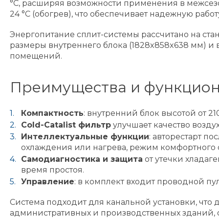
°C, расширяя возможности применения в межсезо
24 °C (обогрев), что обеспечивает надежную раб
Энергопитание сплит-системы рассчитано на стан
размеры внутреннего блока (1828x858x638 мм) и
помещений.
Преимущества и функцио
Компактность
: внутренний блок высотой от 2
Cold-Catalist фильтр
улучшает качество возду
Интеллектуальные функции
: авторестарт п
охлаждения или нагрева, режим комфортного 
Самодиагностика и защита
от утечки хладаг
время простоя.
Управление
: в комплект входит проводной пу
Система подходит для канальной установки, что
административных и производственных зданий, 