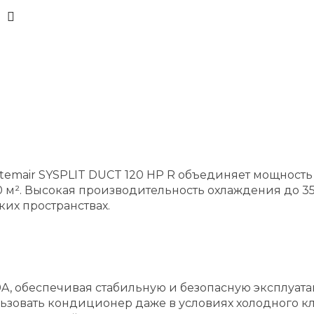
emair SYSPLIT DUCT 120 HP R объединяет мощность
. Высокая производительность охлаждения до 35 к
их пространствах.
10A, обеспечивая стабильную и безопасную эксплуат
ользовать кондиционер даже в условиях холодного к