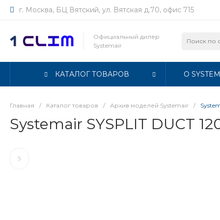
г. Москва, БЦ Вятский, ул. Вятская д.70, офис 715
Официальный дилер
Systemair
КАТАЛОГ ТОВАРОВ
О SYSTEM
Главная
/
Каталог товаров
/
Архив моделей Systemair
/
System
Systemair SYSPLIT DUCT 12