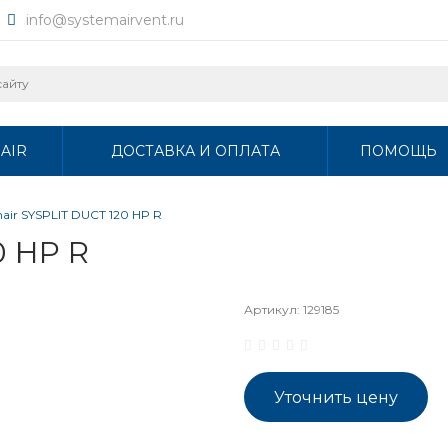
info@systemairvent.ru
AIR
ДОСТАВКА И ОПЛАТА
ПОМОЩЬ
air SYSPLIT DUCT 120 HP R
0 HP R
Артикул:
129185
Уточнить цену