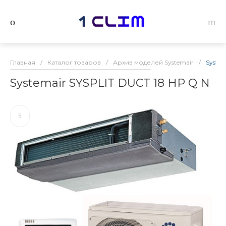
Главная
/
Каталог товаров
/
Архив моделей Systemair
/
System
Systemair SYSPLIT DUCT 18 HP Q N