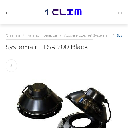
Главная
/
Каталог товаров
/
Архив моделей Systemair
/
System
Systemair TFSR 200 Black