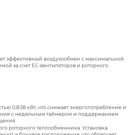
ает эффективный воздухообмен с максимальной
мой за счет EC-вентиляторов и роторного
ью 0,838 кВт, что снижает энергопотребление и
вления с недельным таймером и поддержанием
щения.
ого роторного теплообменника. Установка
вниз) и боковое расположение, что облегчает