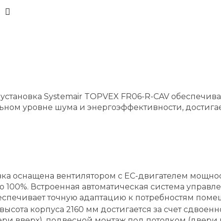
установка Systemair TOPVEX FR06-R-CAV обеспечив
ном уровне шума и энергоэффективности, достигае
ка оснащена вентилятором с EC-двигателем мощност
 до 100%. Встроенная автоматическая система упра
беспечивает точную адаптацию к потребностям поме
сота корпуса 2160 мм достигается за счет сдвоенн
ри вверх), подвесной монтаж под потолком (двери 