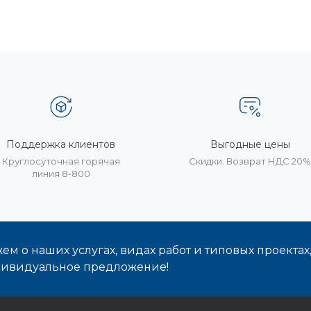
Поддержка клиентов
Выгодные цены
Круглосуточная горячая
Скидки. Возврат НДС 20
линия 8-800
м о наших услугах, видах работ и типовых проектах
дивидуальное предложение!