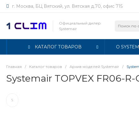
г. Москва, БЦ Вятский, ул. Вятская д.70, офис 715
Официальный дилер
Systemair
КАТАЛОГ ТОВАРОВ
О SYSTEM
Главная
/
Каталог товаров
/
Архив моделей Systemair
/
Syste
Systemair TOPVEX FR06-R-