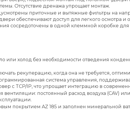
темы. Отсутствие дренажа упрощает монтаж.
дусмотрены приточные и вытяжные фильтры на нап
ери обеспечивают доступ для легкого осмотра и о
ния сосредоточены в одной клеммной коробке для 
о или холод без необходимости отведения конденс
чать рекуперацию, когда она не требуется, оптими
программированная система управления, поддержи
рвер с TCP/IP, что упрощает интеграцию в современ
вентиляции: постоянный расход воздуха (CAV) или
ксплуатации.
ковым покрытием AZ 185 и заполнен минеральной в