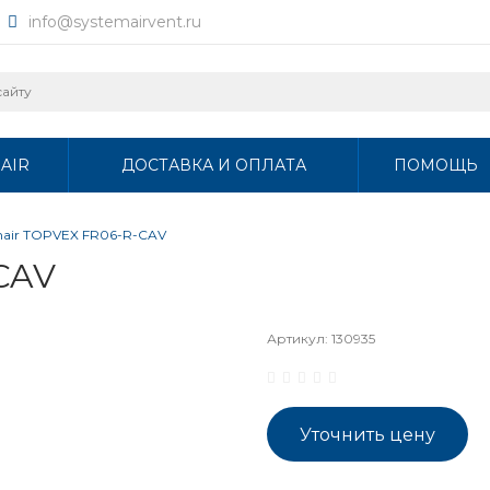
info@systemairvent.ru
AIR
ДОСТАВКА И ОПЛАТА
ПОМОЩЬ
mair TOPVEX FR06-R-CAV
CAV
Артикул:
130935
Уточнить цену