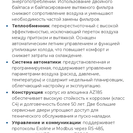
энергопотреблении. Использование двойного
байпаса и байпасирование вытяжного фильтра
снижают сопротивление воздуха и уменьшают
необходимость частой замены фильтров.
Теплообменник
: перекрестноточный с высокой
эффективностью, исключающий переток воздуха
между притоком и вытяжкой. Оснащен
автоматическим летним управлением и функцией
утилизации холода, что повышает комфорт и
снижает затраты на охлаждение.
Система автоматики
: предустановленная и
программируемая, поддерживает управление
параметрами воздуха (расход, давление,
температуры) и содержит недельный планировщик,
облегчающий настройку и эксплуатацию.
Конструкция
: корпус из алюцинка AZ185
обеспечивает высокую стойкость к коррозии (класс
С4) и долговечность более 50 лет. Две большие
сервисные двери упрощают доступ для
технического обслуживания и пуско-наладки.
Управление и коммуникации
: поддерживает
протоколы Exoline и Modbus через RS-485,