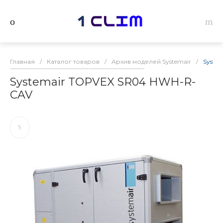
Главная
/
Каталог товаров
/
Архив моделей Systemair
/
Syste
Systemair TOPVEX SR04 HWH-R-
CAV