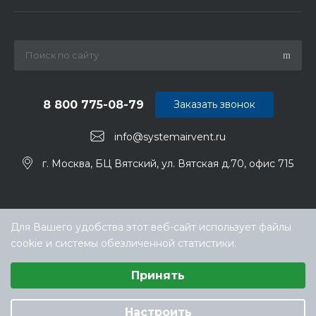
8 800 775-08-79
Заказать звонок
info@systemairvent.ru
г. Москва, БЦ Вятский, ул. Вятская д.70, офис 715
Для Вашего удобства этот веб-сайт использует файлы
cookie и системы обезличенной статистики.
Выберите настройки cookie
Принять
Минимальные
© ООО «ТЕХНОКЛИМАТ ИНЖИНИРИНГ», официальный
Аналитические/Функциональные
дилер Systemair (Системэйр) в РФ
Настроить