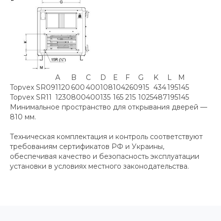
A
B
C
D
E
F
G
K
L
M
Topvex SR09
1120
600
400
108
104
260
915
434
195
145
Topvex SR11
1230
800
400
135
165
215
1025
487
195
145
Минимальное пространство для открывания дверей —
810 мм.
Техническая комплектация и контроль соответствуют
требованиям сертификатов РФ и Украины,
обеспечивая качество и безопасность эксплуатации
установки в условиях местного законодательства.