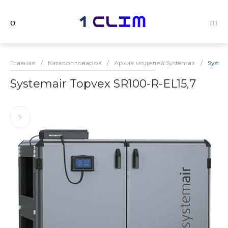
Главная
/
Каталог товаров
/
Архив моделей Systemair
/
System
Systemair Topvex SR100-R-EL15,7