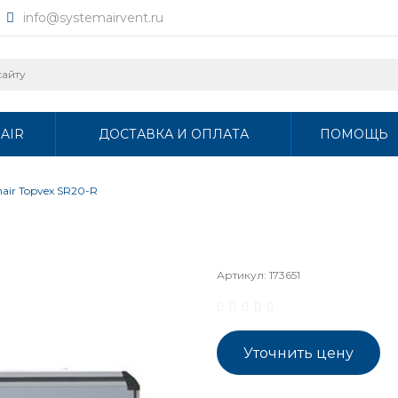
info@systemairvent.ru
AIR
ДОСТАВКА И ОПЛАТА
ПОМОЩЬ
air Topvex SR20-R
Артикул:
173651
Уточнить цену