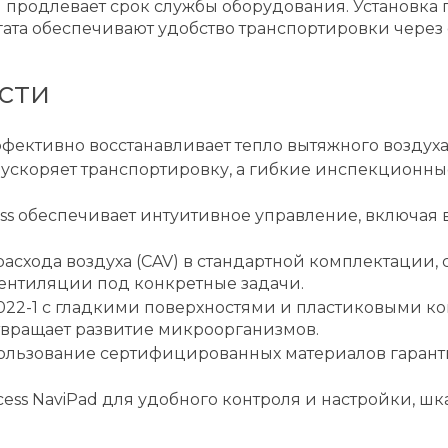
и продлевает срок службы оборудования. Установка
егата обеспечивают удобство транспортировки чер
сти
ктивно восстанавливает тепло вытяжного воздуха, 
ускоряет транспортировку, а гибкие инспекционны
ess обеспечивает интуитивное управление, включая
схода воздуха (CAV) в стандартной комплектации
 вентиляции под конкретные задачи.
022-1 с гладкими поверхностями и пластиковыми ко
твращает развитие микроорганизмов.
пользование сертифицированных материалов гарант
ss NaviPad для удобного контроля и настройки, шка