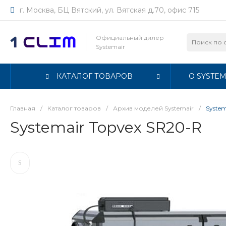
г. Москва, БЦ Вятский, ул. Вятская д.70, офис 715
Официальный дилер
Systemair
КАТАЛОГ ТОВАРОВ
О SYSTEM
Главная
/
Каталог товаров
/
Архив моделей Systemair
/
System
Systemair Topvex SR20-R