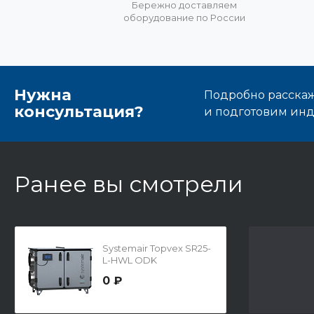
Бережно доставляем
оборудование по России
Нужна
Подробно расскаже
консультация?
и подготовим ин
Ранее вы смотрели
Systemair Topvex SR25-
L-HWL ODK
0 ₽