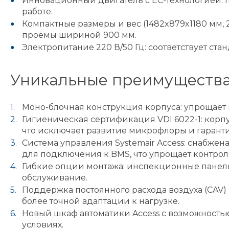
Инновационный двигатель с ЕС-технологией: 
работе.
Компактные размеры и вес (1482x879x1180 мм, 
проёмы шириной 900 мм.
Электропитание 220 В/50 Гц: соответствует ст
Уникальные преимущества
Моно-блочная конструкция корпуса: упрощает 
Гигиеническая сертификация VDI 6022-1: корп
что исключает развитие микрофлоры и гарантир
Система управления Systemair Access: снабже
для подключения к BMS, что упрощает контрол
Гибкие опции монтажа: инспекционные панели
обслуживание.
Поддержка постоянного расхода воздуха (CAV)
более точной адаптации к нагрузке.
Новый шкаф автоматики Access с возможность
условиях.