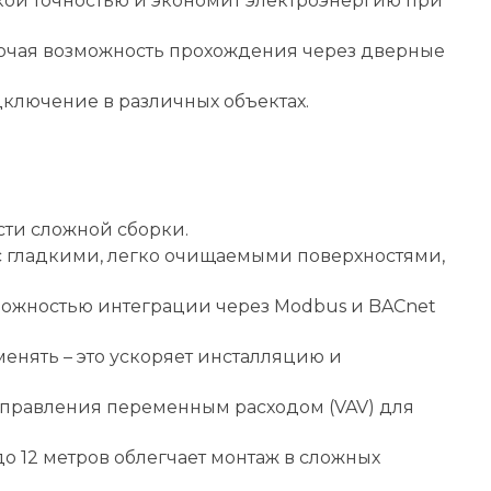
кой точностью и экономит электроэнергию при
включая возможность прохождения через дверные
дключение в различных объектах.
сти сложной сборки.
 с гладкими, легко очищаемыми поверхностями,
зможностью интеграции через Modbus и BACnet
нять – это ускоряет инсталляцию и
 управления переменным расходом (VAV) для
 12 метров облегчает монтаж в сложных