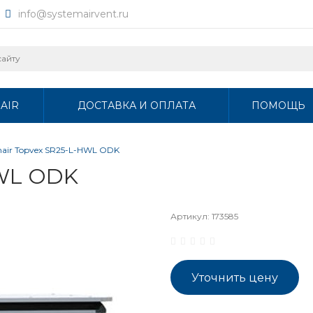
info@systemairvent.ru
AIR
ДОСТАВКА И ОПЛАТА
ПОМОЩЬ
mair Topvex SR25-L-HWL ODK
HWL ODK
Артикул:
173585
Уточнить цену