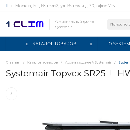
г. Москва, БЦ Вятский, ул. Вятская д.70, офис 715
Официальный дилер
Systemair
КАТАЛОГ ТОВАРОВ
О SYSTEM
Главная
/
Каталог товаров
/
Архив моделей Systemair
/
Syste
Systemair Topvex SR25-L-