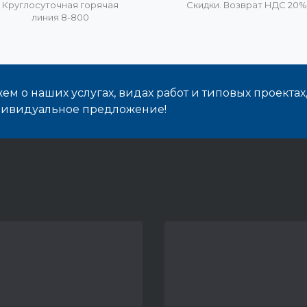
Круглосуточная горячая
Скидки. Возврат НДС 20
линия 8-800
м о наших услугах, видах работ и типовых проектах
дивидуальное предложение!