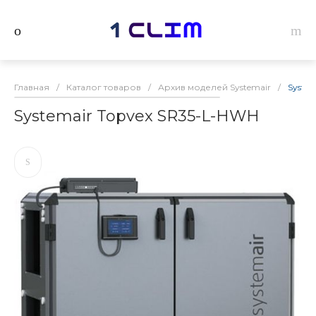
Главная
/
Каталог товаров
/
Архив моделей Systemair
/
Syste
Systemair Topvex SR35-L-HWH