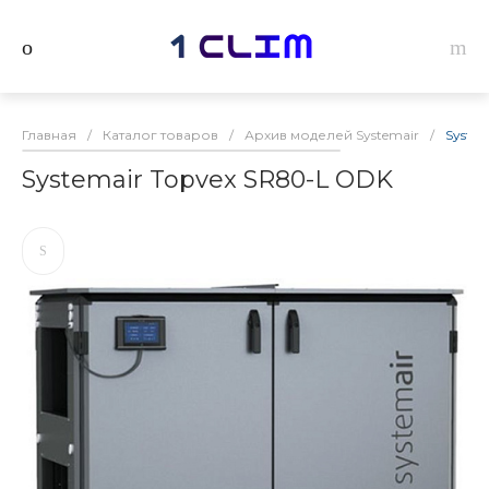
Главная
/
Каталог товаров
/
Архив моделей Systemair
/
Syste
Systemair Topvex SR80-L ODK