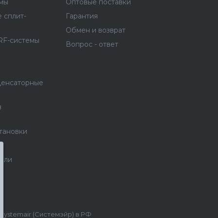
емы
Оптовые поставки
 сплит-
Гарантия
Обмен и возврат
RF-системы
Вопрос - ответ
денсаторные
я
тановки
тели
stemair (Системэйр) в РФ