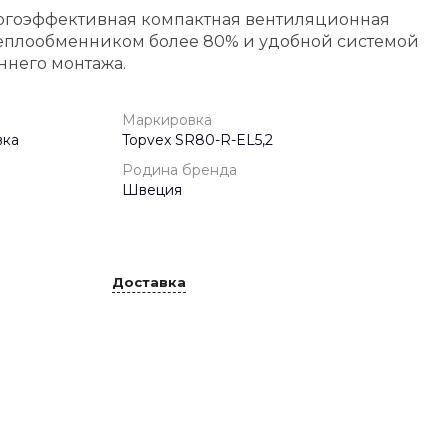
ергоэффективная компактная вентиляционная
теплообменником более 80% и удобной системой
ннего монтажа.
Маркировка
вка
Topvex SR80-R-EL5,2
Родина бренда
Швеция
Доставка