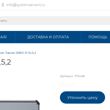
info@systemairvent.ru
AIR
ДОСТАВКА И ОПЛАТА
ПОМОЩЬ
air Topvex SR80-R-EL5,2
5,2
Артикул:
173448
Уточнить цену