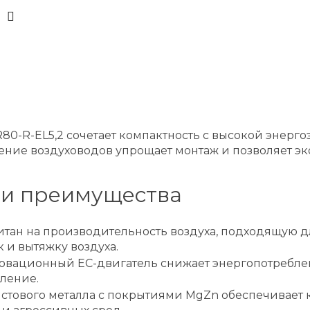
SR80-R-EL5,2 сочетает компактность с высокой энер
ение воздуховодов упрощает монтаж и позволяет эк
 и преимущества
читан на производительность воздуха, подходящую
и вытяжку воздуха.
вационный EC-двигатель снижает энергопотреблен
пление.
стового металла с покрытиями MgZn обеспечивает к