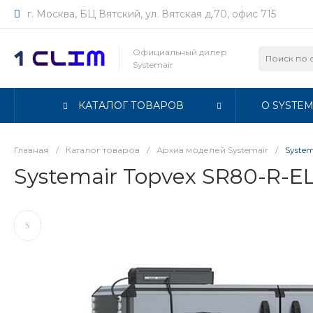
г. Москва, БЦ Вятский, ул. Вятская д.70, офис 715
Официальный дилер
Systemair
КАТАЛОГ ТОВАРОВ
О SYSTEM
Главная
/
Каталог товаров
/
Архив моделей Systemair
/
System
Systemair Topvex SR80-R-EL