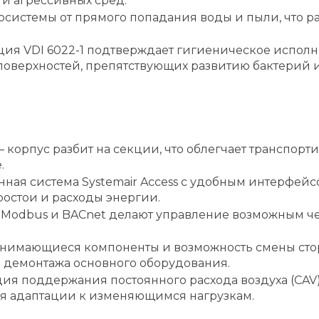
и агрессивных сред.
осистемы от прямого попадания воды и пыли, что 
ия VDI 6022-1 подтверждает гигиеническое исполн
поверхностей, препятствующих развитию бактерий и
 корпус разбит на секции, что облегчает транспор
.
ная система Systemair Access с удобным интерфейсо
остои и расходы энергии.
Modbus и BACnet делают управление возможным че
снимающиеся компоненты и возможность смены ст
 демонтажа основного оборудования.
ия поддержания постоянного расхода воздуха (CAV)
ля адаптации к изменяющимся нагрузкам.