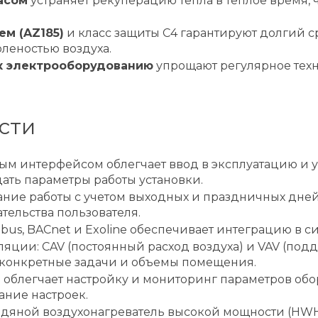
асом
устраняет рекуперацию тепла в теплое время,
м (AZ185)
и класс защиты C4 гарантируют долгий 
леностью воздуха.
к электрооборудованию
упрощают регулярное техн
сти
ым интерфейсом облегчает ввод в эксплуатацию и у
дать параметры работы установки.
ие работы с учетом выходных и праздничных дней,
ельства пользователя.
dbus, BACnet и Exoline обеспечивает интеграцию в 
ии: CAV (постоянный расход воздуха) и VAV (подд
д конкретные задачи и объемы помещения.
облегчает настройку и мониторинг параметров обо
ние настроек.
дяной воздухонагреватель высокой мощности (HWH