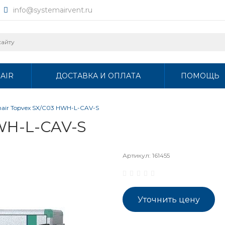
info@systemairvent.ru
AIR
ДОСТАВКА И ОПЛАТА
ПОМОЩЬ
mair Topvex SX/C03 HWH-L-CAV-S
HWH-L-CAV-S
Артикул:
161455
Уточнить цену