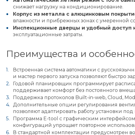
Автоматический летний режим с 100% байп
снижает нагрузку на кондиционирование.
Корпус из металла с алюцинковым покрытие
влажности и прибрежных зонах с умеренной со
Инспекционные дверцы и удобный доступ 
эксплуатационные затраты.
Преимущества и особенно
Встроенная система автоматики с русскоязычн
и мастер первого запуска позволяют быстро за
Годовой планировщик программирует расписан
поддерживает комфорт без постоянного вмешат
Поддержка протоколов Built-in-web, Cloud, Mo
Дополнительные опции регулирования вентиляц
позволяют адаптировать работу установки по
Программа E-tool с графическим интерфейсом 
конфигураций упрощает повторное использова
В стандартной комплектации предусмотрен во