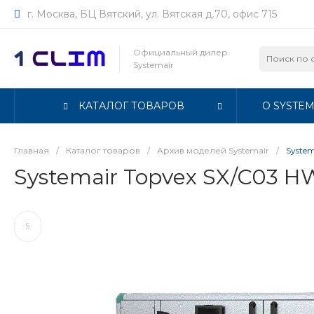
г. Москва, БЦ Вятский, ул. Вятская д.70, офис 715
Официальный дилер
Systemair
КАТАЛОГ ТОВАРОВ
О SYSTEM
Главная
/
Каталог товаров
/
Архив моделей Systemair
/
Syste
Systemair Topvex SX/C03 