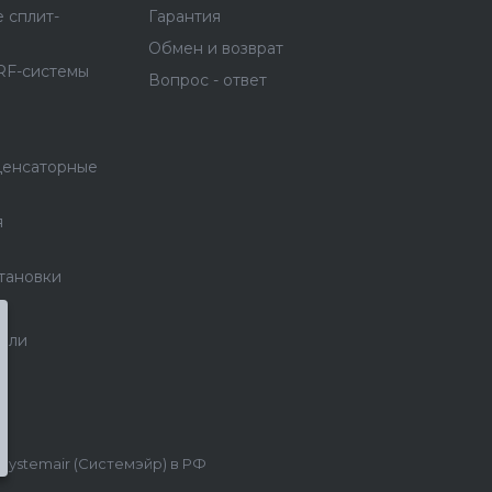
 сплит-
Гарантия
Обмен и возврат
RF-системы
Вопрос - ответ
денсаторные
я
тановки
тели
stemair (Системэйр) в РФ