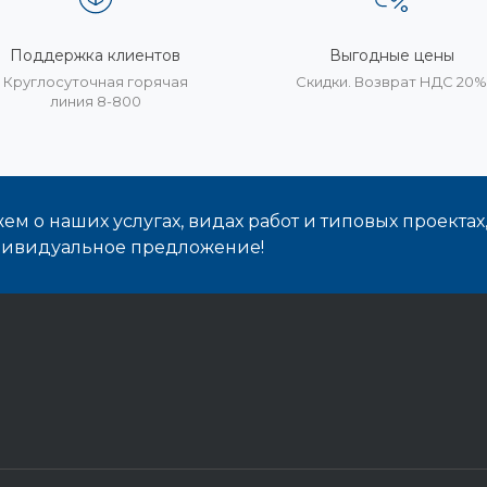
Поддержка клиентов
Выгодные цены
Круглосуточная горячая
Скидки. Возврат НДС 20
линия 8-800
м о наших услугах, видах работ и типовых проектах
дивидуальное предложение!