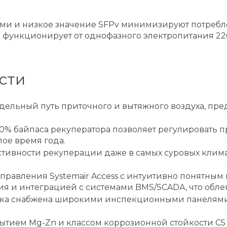
ми и низкое значение SFPv минимизируют потребле
функционирует от однофазного электропитания 220 
сти
дельный путь приточного и вытяжного воздуха, пр
0% байпаса рекуператора позволяет регулировать 
ое время года.
ктивности рекуперации даже в самых суровых клим
управления Systemair Access с интуитивно понятны
 и интеграцией с системами BMS/SCADA, что облег
овка снабжена широкими инспекционными панелями
рытием Mg-Zn и классом коррозионной стойкости C5