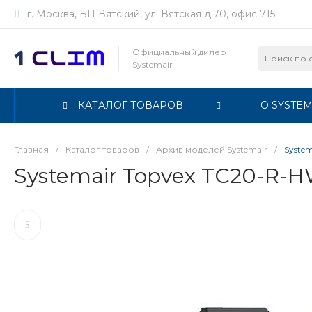
г. Москва, БЦ Вятский, ул. Вятская д.70, офис 715
Официальный дилер
Systemair
КАТАЛОГ ТОВАРОВ
О SYSTEM
Главная
/
Каталог товаров
/
Архив моделей Systemair
/
Syste
Systemair Topvex TC20-R-