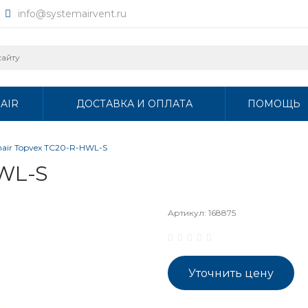
info@systemairvent.ru
AIR
ДОСТАВКА И ОПЛАТА
ПОМОЩЬ
mair Topvex TC20-R-HWL-S
HWL-S
Артикул:
168875
Уточнить цену