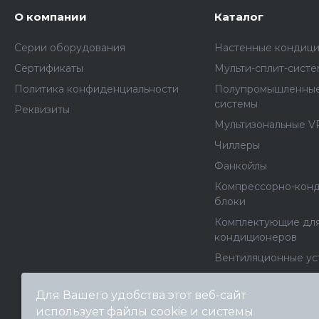
О компании
Каталог
Серии оборудования
Настенные кондиц
Сертификаты
Мульти-сплит-сист
Политика конфиденциальности
Полупромышленные
системы
Реквизиты
Мультизональные V
Чиллеры
Фанкойлы
Компрессорно-кон
блоки
Комплектующие дл
кондиционеров
Вентиляционные ус
Вентиляторы
Для Вашего удобства этот веб-сайт
Канальные нагрева
использует файлы cookie и системы