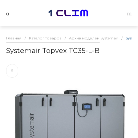
Главная
/
Каталог товаров
/
Архив моделей Systemair
/
System
Systemair Topvex TC35-L-B