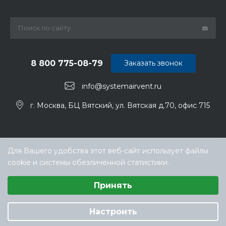
8 800 775-08-79
Заказать звонок
info@systemairvent.ru
г. Москва, БЦ Вятский, ул. Вятская д.70, офис 715
Для Вашего удобства этот веб-сайт использует файлы
cookie и системы обезличенной статистики.
Выберите настройки cookie
Принять
Минимальные
© ООО «ТЕХНОКЛИМАТ ИНЖИНИРИНГ», официальный
Аналитические/Функциональные
дилер Systemair (Системэйр) в РФ
Настроить