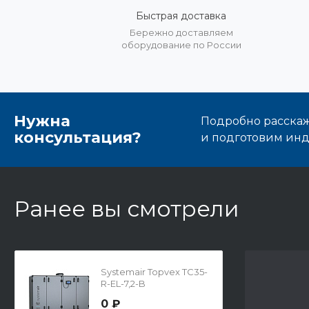
Быстрая доставка
Бережно доставляем
оборудование по России
Нужна
Подробно расскаже
консультация?
и подготовим ин
Ранее вы смотрели
Systemair Topvex TC35-
R-EL-7,2-B
0 ₽