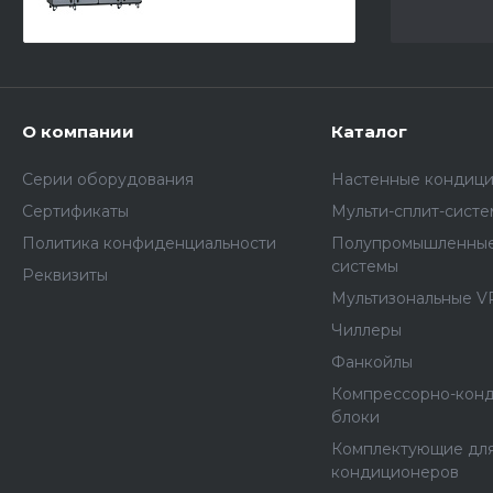
О компании
Каталог
Серии оборудования
Настенные кондиц
Сертификаты
Мульти-сплит-сист
Политика конфиденциальности
Полупромышленные
системы
Реквизиты
Мультизональные V
Чиллеры
Фанкойлы
Компрессорно-кон
блоки
Комплектующие дл
кондиционеров