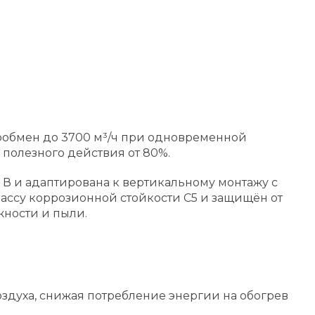
хообмен до 3700 м³/ч при одновременной
полезного действия от 80%.
0 В и адаптирована к вертикальному монтажу с
лассу коррозионной стойкости C5 и защищён от
жности и пыли.
оздуха, снижая потребление энергии на обогрев