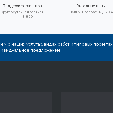
Поддержка клиентов
Выгодные цены
Круглосуточная горячая
Скидки. Возврат НДС 20
линия 8-800
м о наших услугах, видах работ и типовых проектах
дивидуальное предложение!