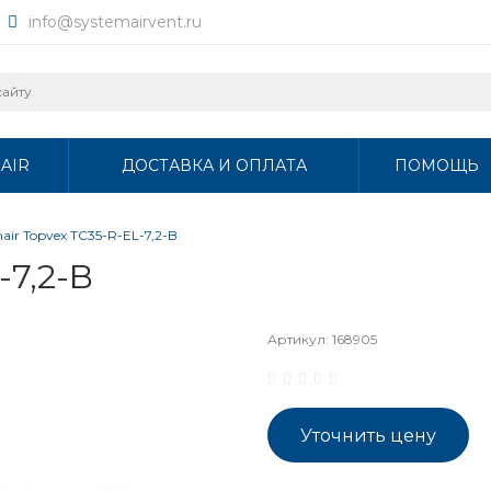
info@systemairvent.ru
AIR
ДОСТАВКА И ОПЛАТА
ПОМОЩЬ
air Topvex TC35-R-EL-7,2-B
-7,2-B
Артикул:
168905
Уточнить цену