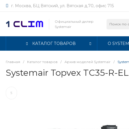
г. Москва, БЦ Вятский, ул. Вятская д.70, офис 715
Официальный дилер
Systemair
КАТАЛОГ ТОВАРОВ
О SYSTEM
Главная
/
Каталог товаров
/
Архив моделей Systemair
/
System
Systemair Topvex TC35-R-EL