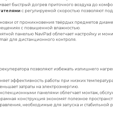
вает быстрый догрев приточного воздуха до комфо
гателями
с регулируемой скоростью позволяют под
ановки от проникновения твёрдых предметов диаме
омещениях с повышенной влажностью.
нятной панелью NaviPad облегчает настройку и мон
mair для дистанционного контроля.
екуператора позволяют избежать излишнего нагрев
няет эффективность работы при низких температура
меньшает затраты на электроэнергию.
нспекционными панелями облегчает монтаж, обслу
зрамная конструкция экономят полезное пространст
правления, необходимые для запуска и стабильной р