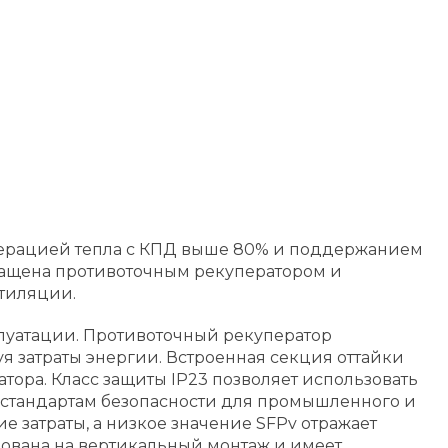
уперацией тепла с КПД выше 80% и поддержанием
нащена противоточным рекуператором и
нтиляции.
плуатации. Противоточный рекуператор
я затраты энергии. Встроенная секция оттайки
ора. Класс защиты IP23 позволяет использовать
т стандартам безопасности для промышленного и
затраты, а низкое значение SFPv отражает
ована на вертикальный монтаж и имеет