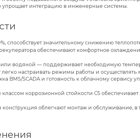
о упрощает интеграцию в инженерные системы.
сти
 способствует значительному снижению теплопоте
 рекуператора обеспечивают комфортное охлаждени
или водяной — поддерживает необходимую температ
ет легко настраивать режимы работы и осуществлят
ржка BMS/SCADA и готовность к облачному сервису 
и классом коррозионной стойкости C5 обеспечивает
онструкция облегчают монтаж и обслуживание, в т
енения