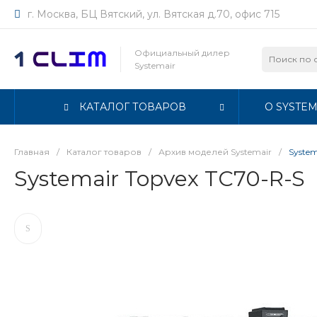
г. Москва, БЦ Вятский, ул. Вятская д.70, офис 715
Официальный дилер
Systemair
КАТАЛОГ ТОВАРОВ
О SYSTEM
Главная
/
Каталог товаров
/
Архив моделей Systemair
/
System
Systemair Topvex TC70-R-S