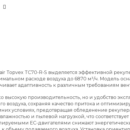
mair Topvex TC70-R-S выделяется эффективной рек
имальном расходе воздуха до 6870 м³/ч. Модель ос
печивает адаптивность к различным требованиям ве
о высокую производительность, но и удобство экс
 воздуха, сохраняя качество притока и оптимизиру
мних условиях, предотвращая обледенение рекуперат
влажностью и пылевой нагрузкой, что соответствуе
ируемыми ЕС-двигателями снижают энергетические 
к объему подаваемого воздуха. Установка ориентир