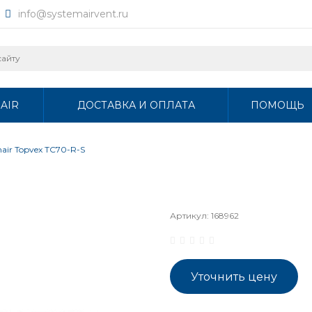
info@systemairvent.ru
AIR
ДОСТАВКА И ОПЛАТА
ПОМОЩЬ
air Topvex TC70-R-S
Артикул:
168962
Уточнить цену