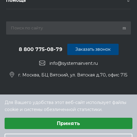
Помощь
8 800 775-08-79
Заказать звонок
info@systemairvent.ru
г. Москва, БЦ Вятский, ул. Вятская д.70, офис 715
Для Вашего удобства этот веб-сайт использует файлы
cookie и системы обезличенной статистики.
Выберите настройки cookie
Принять
Минимальные
© ООО «ТЕХНОКЛИМАТ ИНЖИНИРИНГ», официальный
Аналитические/Функциональные