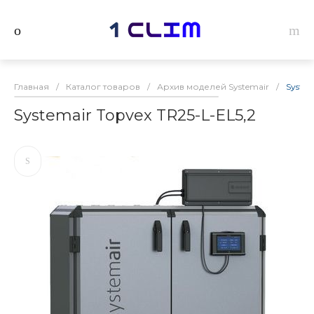
Главная
/
Каталог товаров
/
Архив моделей Systemair
/
System
Systemair Topvex TR25-L-EL5,2