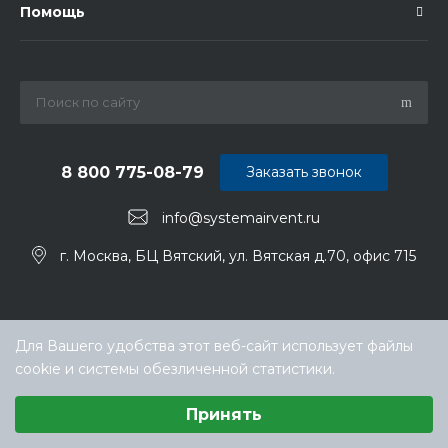
Помощь
8 800 775-08-79
Заказать звонок
info@systemairvent.ru
г. Москва, БЦ Вятский, ул. Вятская д.70, офис 715
Для Вашего удобства этот веб-сайт использует файлы
cookie и системы обезличенной статистики.
Выберите настройки cookie
Принять
Минимальные
© ООО «ТЕХНОКЛИМАТ ИНЖИНИРИНГ», официальный
Аналитические/Функциональные