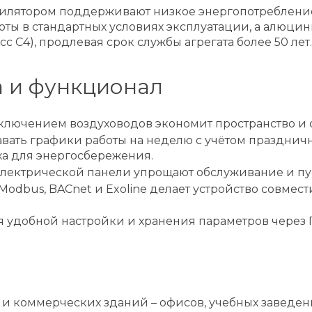
илятором поддерживают низкое энергопотребление 
оты в стандартных условиях эксплуатации, а алюцин
 C4), продлевая срок службы агрегата более 50 лет.
 и функционал
лючением воздуховодов экономит пространство и о
авать графики работы на неделю с учётом праздничн
ха для энергосбережения.
лектрической панели упрощают обслуживание и пу
 Modbus, BACnet и Exoline делает устройство совм
 удобной настройки и хранения параметров через 
и коммерческих зданий – офисов, учебных заведен