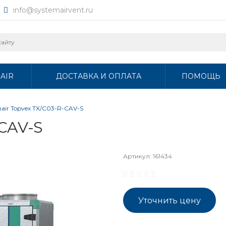
info@systemairvent.ru
AIR
ДОСТАВКА И ОПЛАТА
ПОМОЩЬ
air Topvex TX/C03-R-CAV-S
-CAV-S
Артикул:
161434
Уточнить цену