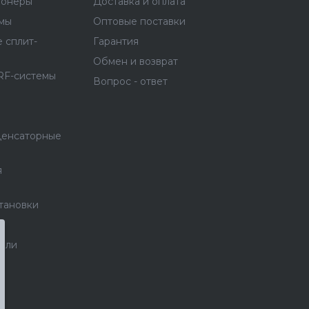
ионеры
Доставка и оплата
емы
Оптовые поставки
 сплит-
Гарантия
Обмен и возврат
RF-системы
Вопрос - ответ
денсаторные
я
тановки
тели