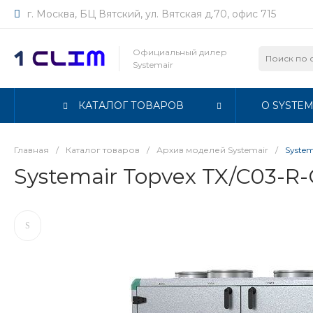
г. Москва, БЦ Вятский, ул. Вятская д.70, офис 715
Официальный дилер
Systemair
КАТАЛОГ ТОВАРОВ
О SYSTEM
Главная
/
Каталог товаров
/
Архив моделей Systemair
/
System
Systemair Topvex TX/C03-R