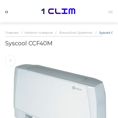
Главная
/
Каталог товаров
/
Фанкойлы Systemair
/
Syscool CC
Syscool CCF40M