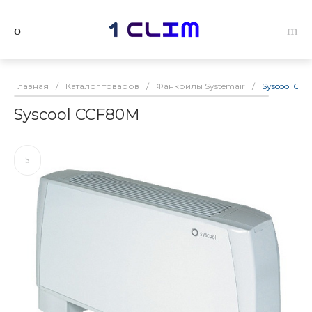
Главная
/
Каталог товаров
/
Фанкойлы Systemair
/
Syscool CC
Syscool CCF80M