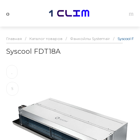
Главная
/
Каталог товаров
/
Фанкойлы Systemair
/
Syscool FDT
Syscool FDT18A