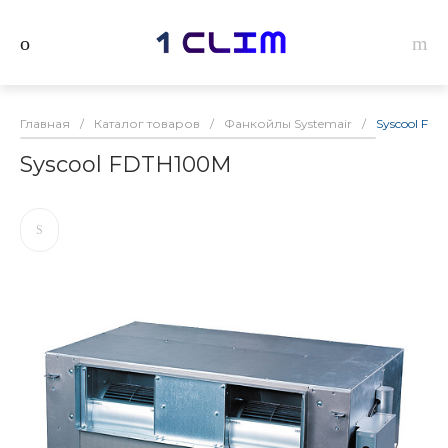
Главная
/
Каталог товаров
/
Фанкойлы Systemair
/
Syscool FD
Syscool FDTH100M