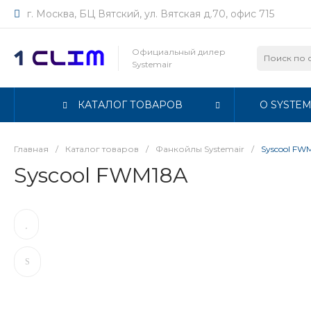
г. Москва, БЦ Вятский, ул. Вятская д.70, офис 715
Официальный дилер
Systemair
КАТАЛОГ ТОВАРОВ
О SYSTEM
Главная
/
Каталог товаров
/
Фанкойлы Systemair
/
Syscool FW
Syscool FWM18A