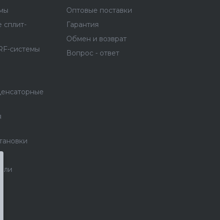
емы
Оптовые поставки
 сплит-
Гарантия
Обмен и возврат
RF-системы
Вопрос - ответ
денсаторные
я
тановки
тели