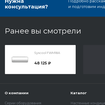
Нужна
Подробно расскаже
консультация?
и подготовим ин
Ранее вы смотрели
Syscool FWM18A
48 125 ₽
О компании
Каталог
Серии оборудования
Настенные кондиц