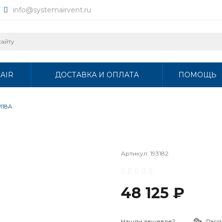
info@systemairvent.ru
AIR
ДОСТАВКА И ОПЛАТА
ПОМОЩЬ
M18A
Артикул:
193182
48 125 ₽
Нашли дешевле?
Расс