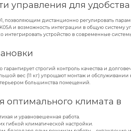
и управления для удобства
01, позволяющим дистанционно регулировать парам
K05A и возможность интеграции в общую систему у
 интегрировать устройство в современные систем
тановки
 гарантирует строгий контроль качества и долговеч
ьшой вес (11 кг) упрощают монтаж и обслуживании н
интерьером большинства помещений.
я оптимального климата в
тихая и уравновешенная работа.
их гибкой климатической настройки.
, благодаря двум режимам работы – охлаждение и