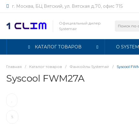
г. Москва, БЦ Вятский, ул. Вятская д.70, офис 715
Официальный дилер
Systemair
КАТАЛОГ ТОВАРОВ
О SYSTEM
Главная
/
Каталог товаров
/
Фанкойлы Systemair
/
Syscool FW
Syscool FWM27A