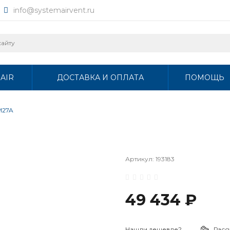
info@systemairvent.ru
AIR
ДОСТАВКА И ОПЛАТА
ПОМОЩЬ
M27A
Артикул:
193183
49 434 ₽
Нашли дешевле?
Расс