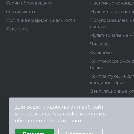
Серии оборудования
Настенные кондиц
Сертификаты
Мульти-сплит-сист
Политика конфиденциальности
Полупромышленные
системы
Реквизиты
Мультизональные V
Чиллеры
Фанкойлы
Компрессорно-кон
блоки
Комплектующие дл
кондиционеров
Вентиляционные ус
Вентиляторы
Для Вашего удобства этот веб-сайт
Канальные нагрева
использует файлы cookie и системы
Архив моделей
обезличенной статистики.
Выберите настройки cookie