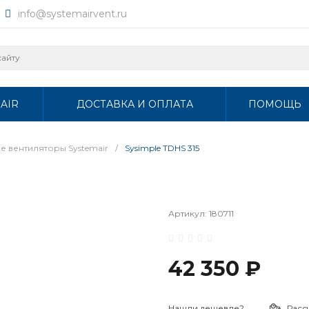
info@systemairvent.ru
AIR
ДОСТАВКА И ОПЛАТА
ПОМОЩЬ
 вентиляторы Systemair
/
Sysimple TDHS 315
Артикул:
180711
42 350 ₽
Нашли дешевле?
Расс