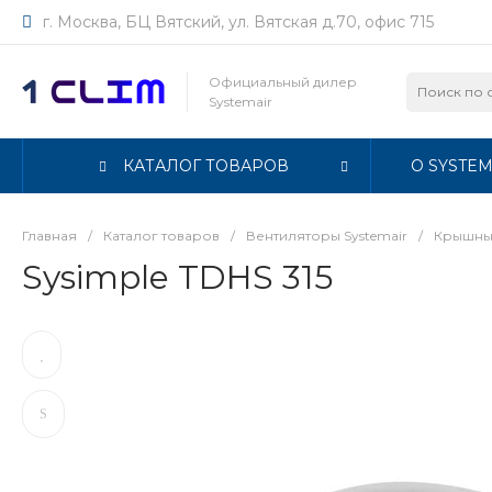
г. Москва, БЦ Вятский, ул. Вятская д.70, офис 715
Официальный дилер
Systemair
КАТАЛОГ ТОВАРОВ
О SYSTEM
Главная
/
Каталог товаров
/
Вентиляторы Systemair
/
Крышные
Sysimple TDHS 315