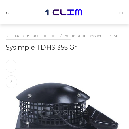
Главная
/
Каталог товаров
/
Вентиляторы Systemair
/
Крышные
Sysimple TDHS 355 Gr