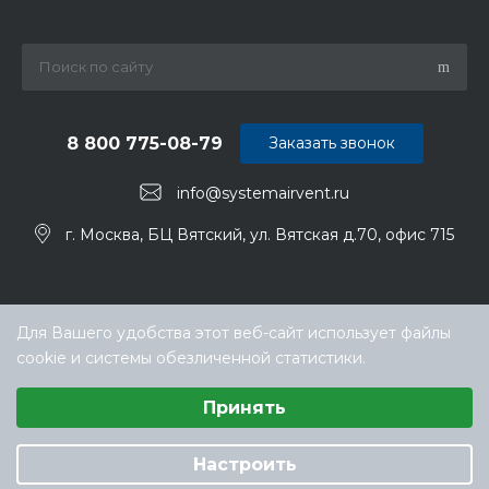
8 800 775-08-79
Заказать звонок
info@systemairvent.ru
г. Москва, БЦ Вятский, ул. Вятская д.70, офис 715
Для Вашего удобства этот веб-сайт использует файлы
cookie и системы обезличенной статистики.
Выберите настройки cookie
Принять
Минимальные
© ООО «ТЕХНОКЛИМАТ ИНЖИНИРИНГ», официальный
Аналитические/Функциональные
дилер Systemair (Системэйр) в РФ
Настроить