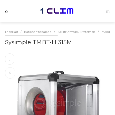
Главная
/
Каталог товаров
/
Вентиляторы Systemair
/
Кухонны
Sysimple TMBT-H 315M