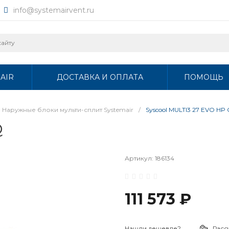
info@systemairvent.ru
AIR
ДОСТАВКА И ОПЛАТА
ПОМОЩЬ
Наружные блоки мульти-сплит Systemair
/
Syscool MULTI3 27 EVO HP
Q
Артикул:
186134
111 573 ₽
Нашли дешевле?
Расс