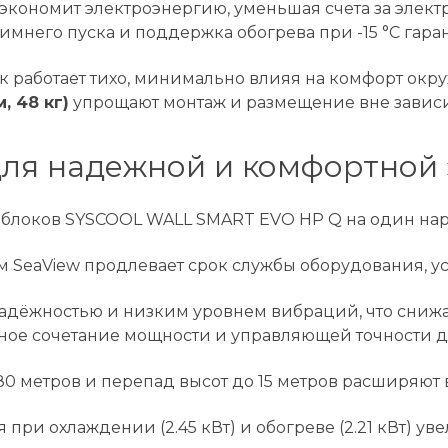
 экономит электроэнергию, уменьшая счета за элект
имнего пуска и поддержка обогрева при -15 °C гар
к работает тихо, минимально влияя на комфорт ок
, 48 кг)
упрощают монтаж и размещение вне зависи
ля надежной и комфортной 
 блоков SYSCOOL WALL SMART EVO HP Q на один нар
 SeaView продлевает срок службы оборудования, у
адёжностью и низким уровнем вибраций, что снижа
льное сочетание мощности и управляющей точности
0 метров и перепад высот до 15 метров расширяют 
я при охлаждении (2.45 кВт) и обогреве (2.21 кВт) 