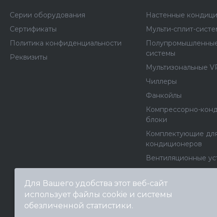
Серии оборудования
Настенные кондиц
Сертификаты
Мульти-сплит-сист
Политика конфиденциальности
Полупромышленные
системы
Реквизиты
Мультизональные V
Чиллеры
Фанкойлы
Компрессорно-кон
блоки
Комплектующие дл
кондиционеров
Вентиляционные ус
Вентиляторы
Для Вашего удобства этот веб-сайт
Канальные нагрева
использует файлы cookie и системы
Архив моделей
обезличенной статистики.
Выберите настройки cookie