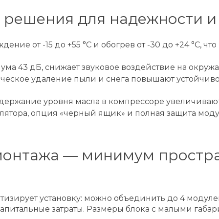
 решения для надежности и
ние от -15 до +55 °C и обогрев от -30 до +24 °C, 
ма 43 дБ, снижает звуковое воздействие на окруж
ческое удаление пыли и снега повышают устойчиво
держание уровня масла в компрессоре увеличивают
лятора, опция «черный ящик» и полная защита мод
 монтажа — минимум простр
изирует установку: можно объединить до 4 модулей
капитальные затраты. Размеры блока с малыми габа