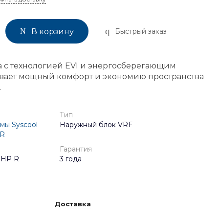
Быстрый заказ
В корзину
 с технологией EVI и энергосберегающим
вает мощный комфорт и экономию пространства
.
Тип
мы Syscool
Наружный блок VRF
 R
Гарантия
 HP R
3 года
Доставка