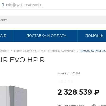
info@systemairvent.ru
AIR
ДОСТАВКА И ОПЛАТА
ПОМОЩЬ
temair
/
Наружные блоки VRF-системы Systemair
/
Syscool SYSVRF 3
AIR EVO HP R
Артикул:
181999
2 328 539 ₽
Нашли дешевле?
Расс