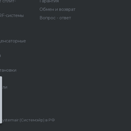
 сплит-
Гарантия
Обмен и возврат
RF-системы
Вопрос - ответ
денсаторные
я
тановки
тели
stemair (Системэйр) в РФ