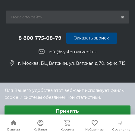
8 800 775-08-79
Заказать звонок
info@systemairvent.ru
г. Москва, БЦ Вятский, ул. Вятская д.70, офис 715
Для Вашего удобства этот веб-сайт использует файлы
cookie и системы обезличенной статистики.
Выберите настройки cookie
Принять
Минимальные
© ООО «ТЕХНОКЛИМАТ ИНЖИНИРИНГ», официальный
Аналитические/Функциональные
дилер Systemair (Системэйр) в РФ
Настроить
Главная
Главная
Кабинет
Кабинет
Корзина
Корзина
Избранные
Избранные
Сравнение
Сравнение