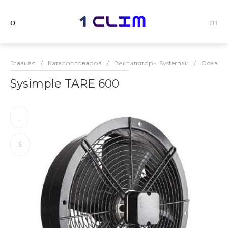
Главная
/
Каталог товаров
/
Вентиляторы Systemair
/
Осевые 
Sysimple TARE 600