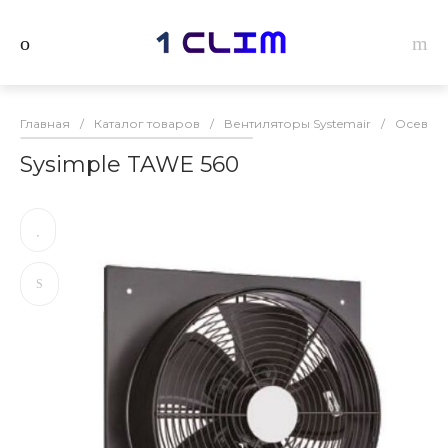
Главная
/
Каталог товаров
/
Вентиляторы Systemair
/
Осевые 
Sysimple TAWE 560