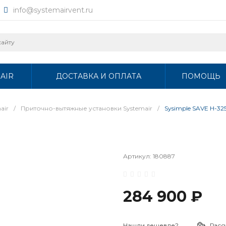
info@systemairvent.ru
AIR
ДОСТАВКА И ОПЛАТА
ПОМОЩЬ
air
/
Приточно-вытяжные установки Systemair
/
Sysimple SAVE H-325
Артикул:
180887
284 900 ₽
Нашли дешевле?
Расс