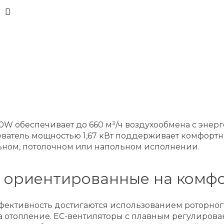
70W обеспечивает до 660 м³/ч воздухообмена с эне
еватель мощностью 1,67 кВт поддерживает комфортны
ьном, потолочном или напольном исполнении.
, ориентированные на комф
ективность достигаются использованием роторног
 на отопление. EC-вентиляторы с плавным регулиро