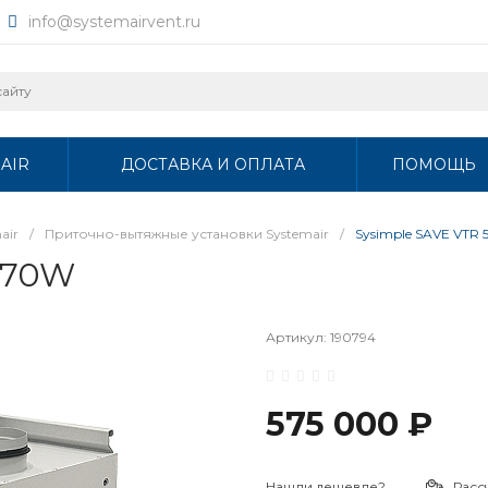
info@systemairvent.ru
AIR
ДОСТАВКА И ОПЛАТА
ПОМОЩЬ
air
/
Приточно-вытяжные установки Systemair
/
Sysimple SAVE VTR 
1670W
Артикул:
190794
575 000 ₽
Нашли дешевле?
Расс