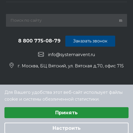
8 800 775-08-79
Заказать звонок
info@systemairvent.ru
г. Москва, БЦ Вятский, ул. Вятская д.70, офис 715
Для Вашего удобства этот веб-сайт использует файлы
cookie и системы обезличенной статистики.
Выберите настройки cookie
Принять
Минимальные
Аналитические/Функциональные
© ООО «ТЕХНОКЛИМАТ ИНЖИНИРИНГ», официальный
дилер Systemair (Системэйр) в РФ
Настроить