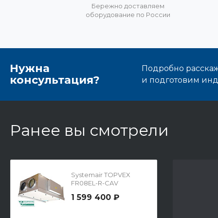
Бережно доставляем
оборудование по России
Нужна
Подробно расскаже
консультация?
и подготовим ин
Ранее вы смотрели
Systemair TOPVEX
FR08EL-R-CAV
1 599 400 ₽