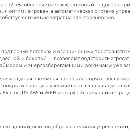
ью 12 кВт обеспечивает эффективный подогрев при
ния оптимизирован, а автоматическая система упр
особствуя снижению затрат на электроэнергию.
 подвесных потолках и ограниченных пространствах
двесной и боковой — позволяют подстроить агрега
таймером и энергосберегающими режимами уже зап
ри и единая клеммная коробка ускоряют обслужива
 покрытие корпуса увеличивают эксплуатационный 
 Exoline, RS-485 и WEB-интерфейс делает интегра
илых зданий, офисов, образовательных учреждений