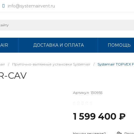
info@systemairvent.ru
AIR
ДОСТАВКА И ОПЛАТА
ПОМОЩЬ
air
/
Приточно-вытяжные установки Systemair
/
Systemair TOPVEX 
R-CAV
Артикул:
130955
1 599 400 ₽
Нашли дешевле?
Расс