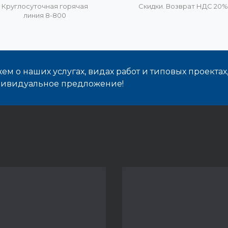
Круглосуточная горячая
Скидки. Возврат НДС 20
линия 8-800
м о наших услугах, видах работ и типовых проектах
дивидуальное предложение!