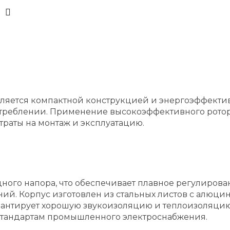
яется компактной конструкцией и энергоэффектив
отреблении. Применение высокоэффективного ротор
траты на монтаж и эксплуатацию.
ного напора, что обеспечивает плавное регулирова
й. Корпус изготовлен из стальных листов с алюци
нтирует хорошую звукоизоляцию и теплоизоляцию а
ет стандартам промышленного электроснабжения.