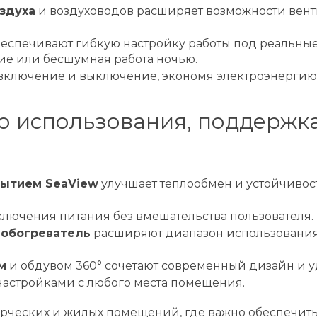
здуха
и воздуховодов расширяет возможности вен
еспечивают гибкую настройку работы под реальны
ие или бесшумная работа ночью.
 включение и выключение, экономя электроэнергию
о использования, поддержк
рытием SeaView
улучшает теплообмен и устойчивос
ключения питания без вмешательства пользователя.
 обогреватель
расширяют диапазон использования
м
и обдувом 360° сочетают современный дизайн и уд
астройками с любого места помещения.
рческих и жилых помещений, где важно обеспечить