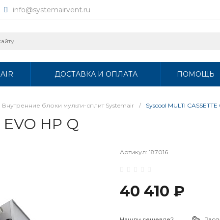
info@systemairvent.ru
AIR
ДОСТАВКА И ОПЛАТА
ПОМОЩЬ
Внутренние блоки мульти-сплит Systemair
/
Syscool MULTI CASSETTE
9 EVO HP Q
Артикул:
187016
40 410 ₽
Нашли дешевле?
Расс