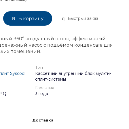
Быстрый заказ
В корзину
рный 360° воздушный поток, эффективный
дренажный насос с подъёмом конденсата для
ских помещений.
Тип
плит Syscool
Кассетный внутренний блок мульти-
сплит-системы
Гарантия
P Q
3 года
Доставка