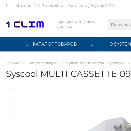
г. Москва, БЦ Вятский, ул. Вятская д.70, офис 715
Официальный дилер
Systemair
КАТАЛОГ ТОВАРОВ
О SYSTEM
Главная
/
Каталог товаров
/
Мульти-сплит-системы Systemair
/
Syscool MULTI CASSETTE 0