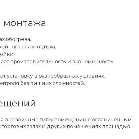
и монтажа
х обогрева.
йного сна и отдыха.
ойки.
шает производительность и экономичность
т установку в разнообразных условиях.
онтроля без лишних сложностей.
мещений
ется в различные типы помещений с ограниченным
их торговых залах и других помещениях площадью