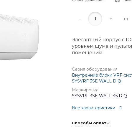
-
+
шт.
Элегантный корпус с D
уровнем шума и пульто
помещений.
Серия оборудования
Внутренние блоки VRF-сис
SYSVRF 3SE WALL D Q
Маркировка
SYSVRF 3SE WALL 45 D Q
Все характеристики
Способы оплаты