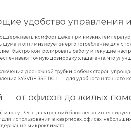
ющие удобство управления 
 поддерживать комфорт даже при низких температура
 шума и оптимизирует энергопотребление для споко
яет быстро контролировать работу и текущие настр
спечивают точную дозировку хладагента, что улуч
лючения дренажной трубки с обеих сторон упрощаю
ления SYSVRF 3SE RC-L — для удобного и точного к
 — от офисов до жилых по
 и весу 13.5 кг, внутренний блок легко интегриру
т для использования в квартирах, офисах, небольш
поддержание микроклимата.