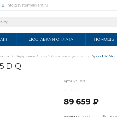
info@systemairvent.ru
AIR
ДОСТАВКА И ОПЛАТА
ПОМОЩЬ
temair
/
Внутренние блоки VRF-системы Systemair
/
Syscool SYSVRF
5 D Q
Артикул:
182011
89 659 ₽
Нашли дешевле?
Расс