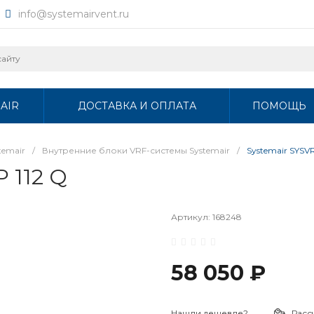
info@systemairvent.ru
AIR
ДОСТАВКА И ОПЛАТА
ПОМОЩЬ
temair
/
Внутренние блоки VRF-системы Systemair
/
Systemair SYSV
 112 Q
Артикул:
168248
58 050 ₽
Нашли дешевле?
Расс