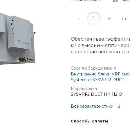
-
+
шт.
Обеспечивает эффектив
м² с высоким статичес
скоростью вентилятора
Серия оборудования
Внутренние блоки VRF-сис
Systemair SYSVRF2 DUCT
Маркировка
SYSVRF2 DUCT HP 112 Q
Все характеристики
Способы оплаты