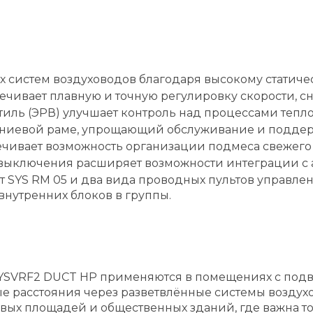
систем воздуховодов благодаря высокому статичес
чивает плавную и точную регулировку скорости, сн
ль (ЭРВ) улучшает контроль над процессами тепл
иниевой раме, упрощающий обслуживание и поддер
ивает возможность организации подмеса свежего в
выключения расширяет возможности интеграции с
 SYS RM 05 и два вида проводных пультов управле
нутренних блоков в группы.
SVRF2 DUCT HP применяются в помещениях с подве
е расстояния через разветвлённые системы воздухо
вых площадей и общественных зданий, где важна т