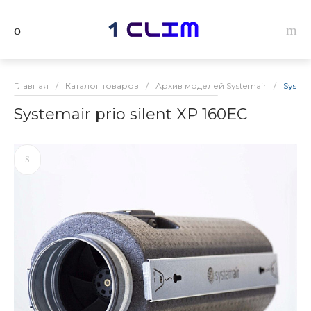
Главная
/
Каталог товаров
/
Архив моделей Systemair
/
System
Systemair prio silent XP 160EC