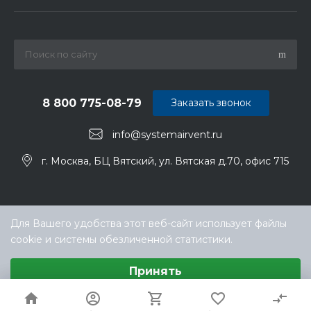
8 800 775-08-79
Заказать звонок
info@systemairvent.ru
г. Москва, БЦ Вятский, ул. Вятская д.70, офис 715
Для Вашего удобства этот веб-сайт использует файлы
cookie и системы обезличенной статистики.
Выберите настройки cookie
Принять
Минимальные
© ООО «ТЕХНОКЛИМАТ ИНЖИНИРИНГ», официальный
Аналитические/Функциональные
дилер Systemair (Системэйр) в РФ
Настроить