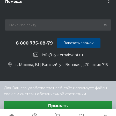
Помощь
8 800 775-08-79
Заказать звонок
info@systemairvent.ru
г. Москва, БЦ Вятский, ул. Вятская д.70, офис 715
Для Вашего удобства этот веб-сайт использует файлы
cookie и системы обезличенной статистики.
Выберите настройки cookie
Принять
Минимальные
© ООО «ТЕХНОКЛИМАТ ИНЖИНИРИНГ», официальный
Аналитические/Функциональные